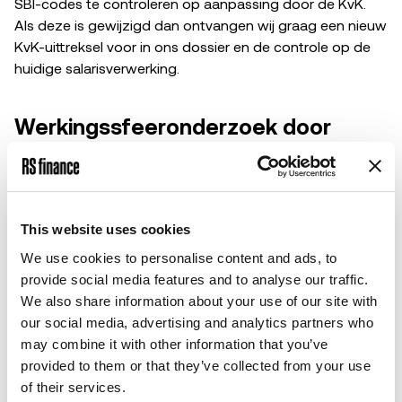
SBI-codes te controleren op aanpassing door de KvK.
Als deze is gewijzigd dan ontvangen wij graag een nieuw
KvK-uittreksel voor in ons dossier en de controle op de
huidige salarisverwerking.
Werkingssfeeronderzoek door
vakbonden
Wanneer een vakbond of het ministerie van SZW een
werkingssfeeronderzoek uitvoert, wordt gekeken naar
de hoofdzakelijke activiteiten van een onderneming.
This website uses cookies
Hierbij gaan ze als eerste uit van de SBI-codes. Op basis
We use cookies to personalise content and ads, to
daarvan kunnen vakbonden bedrijven verplichten zich
provide social media features and to analyse our traffic.
aan te sluiten bij een Cao. Dat kan aanzienlijke gevolgen
We also share information about your use of our site with
hebben voor je organisatie. Uiteraard gaat het uiteindelijk
our social media, advertising and analytics partners who
om het zwaartepunt van de feitelijke activiteiten.
may combine it with other information that you’ve
Om niet voor verrassingen te komen staan, is het
provided to them or that they’ve collected from your use
verstandig dit vooraf te laten onderzoeken. Wij kunnen je
of their services.