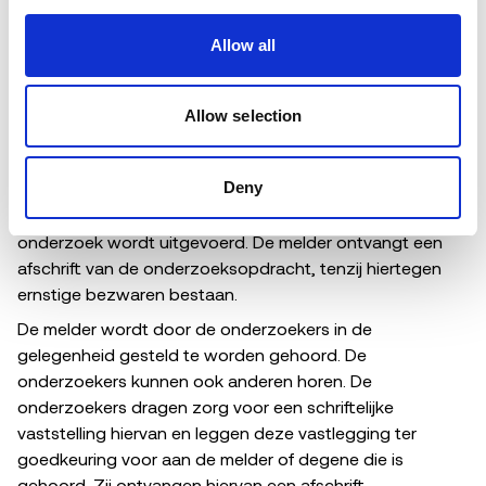
melding
Allow all
De behandelaar kan zelf als onderzoeker optreden of het
onderzoek laten uitvoeren door externe deskundigen die
onafhankelijk en onpartijdig zijn. Het onderzoek wordt in
Allow selection
ieder geval niet uitgevoerd door personen die mogelijk
betrokken zijn of zijn geweest bij de vermoedelijke
Deny
misstand. De melder wordt schriftelijk geïnformeerd dat
een onderzoek wordt ingesteld en door wie het
onderzoek wordt uitgevoerd. De melder ontvangt een
afschrift van de onderzoeksopdracht, tenzij hiertegen
ernstige bezwaren bestaan.
De melder wordt door de onderzoekers in de
gelegenheid gesteld te worden gehoord. De
onderzoekers kunnen ook anderen horen. De
onderzoekers dragen zorg voor een schriftelijke
vaststelling hiervan en leggen deze vastlegging ter
goedkeuring voor aan de melder of degene die is