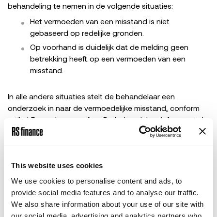
behandeling te nemen in de volgende situaties:
Het vermoeden van een misstand is niet
gebaseerd op redelijke gronden.
Op voorhand is duidelijk dat de melding geen
betrekking heeft op een vermoeden van een
misstand.
In alle andere situaties stelt de behandelaar een
onderzoek in naar de vermoedelijke misstand, conform
artikel 5 van deze regeling. De behandelaar informeert de
melder binnen zeven dagen als er geen onderzoek
ingesteld wordt en vermeld daarbij waarop de conclusie
is gebaseerd.
This website uses cookies
Indien nodig wordt een externe instantie op de hoogte
We use cookies to personalise content and ads, to
gebracht van de melding en de melder ontvangt hiervan
provide social media features and to analyse our traffic.
een afschrift, tenzij hiertegen ernstige bezwaren
We also share information about your use of our site with
bestaan. De behandelaar informeert tevens de personen
our social media, advertising and analytics partners who